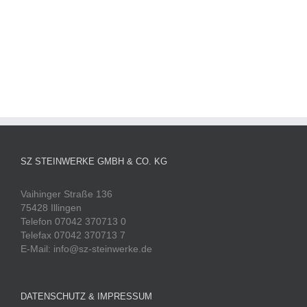
SZ STEINWERKE GMBH & CO. KG
Vaihinger Straße 136
75428 Illingen
Telefon 07042 370713 0
Telefax 07042 370713 7
E-Mail: info@sz-steinwerke.de
DATENSCHUTZ & IMPRESSUM